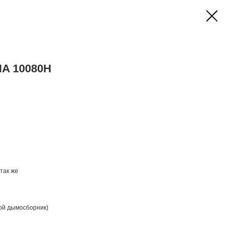
A 10080H
так же
ной дымосборник)