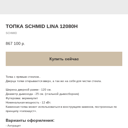
ТОПКА SCHMID LINA 12080H
SCHMID
867 100
р.
Купить сейчас
Топка с прямым стеклом..
Дверца топки открывается вверх, а так же на себя для чистки стекла.
Ширина дверной рамки - 120 см.
Диаметр дымохода - 25 см. (стальной дымосборник)
Футеровка: вермикулит
Номинальная мощность - 12 кВт.
Каминная топка может использоваться в конструкциях каминов, построенных по
принципу «гипокауст».
Варианты оформления:
- Антрацит