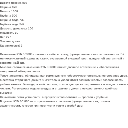
Высота проема 508
Ширина 870
Высота 1068
Глубина 500
Ширина пода 733
Глубина пода 342
Диаметр дымохода 150
Мощность 10
Вес 277
Топливо дрова
Гарантия (лет) 5
Печь-камин КУБ 3С 800 сочетает в себе эстетику, функциональность и экологичность. Её
минималистичный корпус из стали, окрашенной в черный цвет, придает ей элегантный и
современный вид.
Боковые стенки печи-камина КУБ 3С 800 имеют двойное остекление и обеспечивают
панорамный обзор на пламя.
Топочная камера, облицованная вермикулитом, обеспечивает оптимальное сгорание дров,
а система вторичного дожига значительно увеличивает экономичность и экологичность
работы камина. Благодаря этой системе, стекло дверцы не загрязняется и всегда остается
чистым. Регулировка подачи воздуха и вторичного дожига осуществляется удобным
рычагом.
Печь-камин легко установить, а процесс использования — простой и удобный.
В целом, КУБ 3С 800 — это уникальное сочетание функциональности, стиля и
экологичности, которое принесет уют и тепло в любой дом.