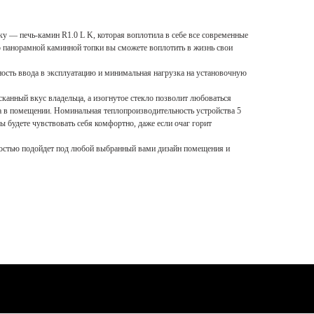
 — печь-камин R1.0 L K, которая воплотила в себе все современные
 панорамной каминной топки вы сможете воплотить в жизнь свои
ость ввода в эксплуатацию и минимальная нагрузка на установочную
канный вкус владельца, а изогнутое стекло позволит любоваться
а в помещении. Номинальная теплопроизводительность устройства 5
ы будете чувствовать себя комфортно, даже если очаг горит
костью подойдет под любой выбранный вами дизайн помещения и