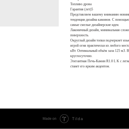
Топливо дрова
Гарантия (лет)5
Представляем вашему вниманию новинку
тенденции дизайна каминов. С помощью
самые смелые дизайнерские идеи.
Лаконичный дизайн, минимальная сложн
поверхность.
Округлый дизайн топки подчеркнет изыс
игрой огня практически из любого мест
кВт. Оптимальный объём зала 125 м3. В
круглосуточно.
Элегантная Печь-Камин R1.0 L K с лег
станет его ярким акцентом.
Tilda
Made on