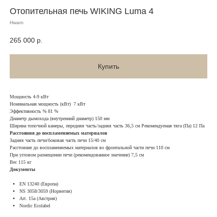
Отопительная печь WIKING Luma 4
Hwam
265 000
р.
Купить
Мощность 4-9 кВт
Номинальная мощность (кВт) 7 кВт
Эффективность % 81 %
Диаметр дымохода (внутренний диаметр) 150 мм
Ширина топочной камеры, передняя часть/задняя часть 36,5 см Рекомендуемая тяга (Па) 12 Па
Расстояния до воспламеняемых материалов
Задняя часть печи/боковая часть печи 15/40 см
Расстояние до воспламеняемых материалов во фронтальной части печи 110 см
При угловом размещении печи (рекомендованное значение) 7,5 см
Вес 115 кг
Документы
EN 13240 (Европа)
NS 3058/3059 (Норвегия)
Art. 15a (Австрия)
Nordic Ecolabel