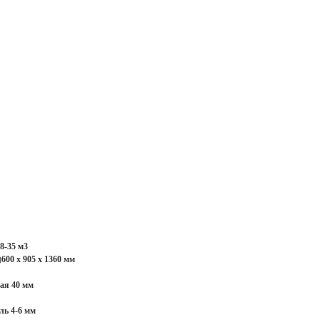
8-35 м3
)
600 х 905 х 1360 мм
ая 40 мм
ь 4-6 мм