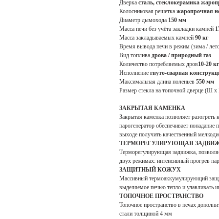
Дверка
сталь, стеклокерамика жаро
Колосниковая решетка
жаропрочная н
Диаметр дымохода
150 мм
Масса печи без учёта закладки камней
1
Масса закладываемых камней
90 кг
Время вывода печи в режим (зима / лет
Вид топлива
дрова / природный газ
Количество потребляемых дров
10-20 кг
Исполнение
гнуто-сварная конструкц
Максимальная длина поленьев
550 мм
Размер стекла на топочной дверце (Ш х
ЗАКРЫТАЯ КАМЕНКА
Закрытая каменка позволяет разогреть 
парогенератор обеспечивает попадание 
выходе получить качественный мелкоди
ТЕРМОРЕГУЛИРУЮЩАЯ ЗАДВИ
Терморегулирующая задвижка, позволяе
двух режимах: интенсивный прогрев пар
ЗАЩИТНЫЙ КОЖУХ
Массивный термоаккумулирующий защит
выделяемое печью тепло и улавливать 
ТОПОЧНОЕ ПРОСТРАНСТВО
Топочное пространство в печах допол
стали толщиной 4 мм