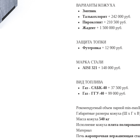
ВАРИАНТЫ КОЖУХА
Змеевик
Талькохлорит
+ 242 000 руб.
Пироксени
т + 210 500 руб.
Жадеит
+ 1 500 000 руб.
ЗАЩИТА ТОПКИ
Футеровка
+ 12 900 руб.
МАРКА СТАЛИ
AISI 321
+ 148 000 руб.
ВИД ТОПЛИВА
Газ - САБК-40
+ 37 500 руб.
Газ - ГГУ-40
+ 99 000 руб.
Рекомендуемый объем парной min-max
1
Габаритные размеры кожуха (Ш х Г х В
Масса кожуха
540 кг
Исполнение кожуха
плита полированн
Материал
Печь
жаропрочная нержавеющая стал