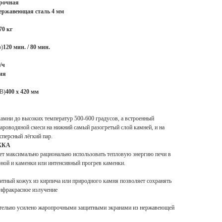
прочная
ержавеющая сталь 4 мм
70 кг
о)
120 мин. / 80 мин.
/ч
ия
 В)
400 х 420 мм
камни до высоких температур 500-600 градусов, а встроенный
пароводяной смеси на нижний самый разогретый слой камней, и на
сперсный лёгкий пар.
ЖКА
т максимально рационально использовать тепловую энергию печи в
ной и каменки или интенсивный прогрев каменки.
ный кожух из кирпича или природного камня позволяет сохранять
инфракрасное излучение
нительно усилено жаропрочными защитными экранами из нержавеющей