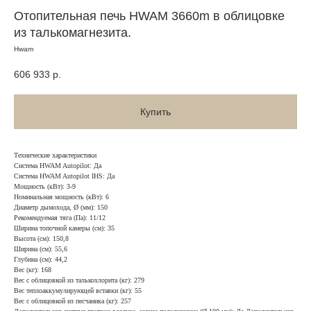
Отопительная печь HWAM 3660m в облицовке
из талькомагнезита.
Hwam
606 933
р.
Купить
Технические характеристики
Система HWAM Autopilot: Да
Система HWAM Autopilot IHS: Да
Мощность (кВт): 3-9
Номинальная мощность (кВт): 6
Диаметр дымохода, Ø (мм): 150
Рекомендуемая тяга (Па): 11/12
Ширина топочной камеры (см): 35
Высота (см): 150,8
Ширина (см): 55,6
Глубина (см): 44,2
Вес (кг): 168
Вес с облицовкой из талькохлорита (кг): 279
Вес теплоаккумулирующей вставки (кг): 55
Вес с облицовкой из песчаника (кг): 257