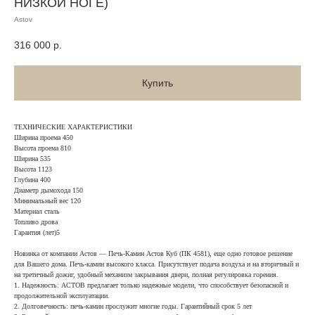
НИЗКОЙ НОГЕ)
Astov
316 000
р.
Купить
ТЕХНИЧЕСКИЕ ХАРАКТЕРИСТИКИ
Ширина проема 450
Высота проема 810
Ширина 535
Высота 1123
Глубина 400
Диаметр дымохода 150
Минимальный вес 120
Материал сталь
Топливо дрова
Гарантия (лет)5
Новинка от компании Астов — Печь-Камин Астов Куб (ПК 4581), еще одно готовое решение
для Вашего дома. Печь-камин высокого класса. Присутствует подача воздуха и на вторичный и
на третичный дожиг, удобный механизм закрывания двери, полная регулировка горения.
1. Надежность: АСТОВ предлагает только надежные модели, что способствует безопасной и
продолжительной эксплуатации.
2. Долговечность: печь-камин прослужит многие годы. Гарантийный срок 5 лет