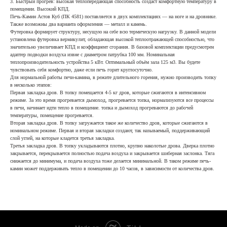
3. Быстрый прогрев: высокая теплопередающая способность создаст комфортную температуру в
помещении. Высокий КПД.
Печь-Камин Астов Куб (ПК 4581) поставляется в двух комплектациях — на ноге и на дровнике.
Также возможны два варианта оформления — металл и камень.
Футеровка формирует структуру, несущую на себе всю термическую нагрузку. В данной модели
установлена футеровка вермикулит, обладающая высокой теплоотражающей способностью, что
значительно увеличивает КПД и коэффициент сгорания. В базовой комплектации предусмотрен
адаптер подводки воздуха извне с диаметром патрубка 100 мм. Номинальная
теплопроизводительность устройства 5 кВт. Оптимальный объём зала 125 м3. Вы будете
чувствовать себя комфортно, даже если печь горит круглосуточно.
Для нормальной работы печи-камина, в режите длительного горения, нужно производить топку
в несколько этапов:
Первая закладка дров. В топку помещается 4-5 кг дров, которые сжигаются в интенсивном
режиме. За это время прогревается дымоход, прогревается топка, нормализуются все процессы
в печи, начинает идти тепло в помещение. топка и дымоход прогреваются до рабочей
температуры, помещение прогревается.
Вторая закладка дров. В топку загружается такое же количество дров, которые сжигаются в
номинальном режиме. Первая и вторая закладки создают, так называемый, поддерживающий
слой углей, на которые кладется третья закладка.
Третья закладка дров. В топку укладываются плотно, крупно наколотые дрова. Дверка плотно
закрывается, перекрывается полностью подача воздуха и закрывается шиберная заслонка. Тяга
снижается до минимума, и подача воздуха тоже делается минимальной. В таком режиме печь-
камин может поддерживать тепло в помещении до 10 часов, в зависимости от количества дров.