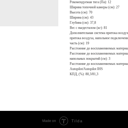
Рекомендуемая тяга (Па): 12
Ширина топочной камеры (см): 27
Высота (см): 70
Ширина (см): 43
Глубина (см): 37,8
Вес с пьедесталом (кг): 81
Дополнительная система притока воздух
притока воздуха, напольное подключени
часть (см): 19
Расстояние до воспламеняемых материал
Расстояние до воспламеняемых материал
напольных покрытий (см): 3
Расстояние до воспламеняемых материал
Autopilot/Autopilot IHS
КПД, (%): 80,3/81,3
Tilda
Made on