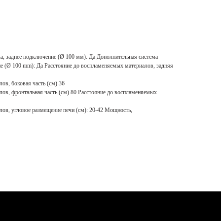
а, заднее подключение (Ø 100 мм): Да Дополнительная система
е (Ø 100 mm): Да Расстояние до воспламеняемых материалов, задняя
ов, боковая часть (см) 36
ов, фронтальная часть (см) 80 Расстояние до воспламеняемых
ов, угловое размещение печи (см): 20-42 Мощность,