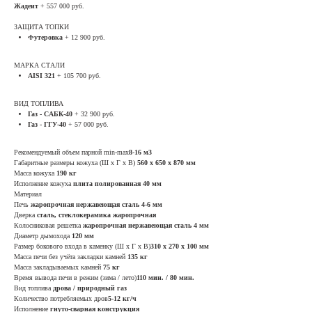
Жадеит
+ 557 000 руб.
ЗАЩИТА ТОПКИ
Футеровка
+ 12 900 руб.
МАРКА СТАЛИ
AISI 321
+ 105 700 руб.
ВИД ТОПЛИВА
Газ - САБК-40
+ 32 900 руб.
Газ - ГГУ-40
+ 57 000 руб.
Рекомендуемый объем парной min-max
8-16 м3
Габаритные размеры кожуха (Ш х Г х В)
560 х 650 х 870 мм
Масса кожуха
190 кг
Исполнение кожуха
плита полированная 40 мм
Материал
Печь
жаропрочная нержавеющая сталь 4-6 мм
Дверка
сталь, стеклокерамика жаропрочная
Колосниковая решетка
жаропрочная нержавеющая сталь 4 мм
Диаметр дымохода
120 мм
Размер бокового входа в каменку (Ш х Г х В)
310 х 270 х 100 мм
Масса печи без учёта закладки камней
135 кг
Масса закладываемых камней
75 кг
Время вывода печи в режим (зима / лето)
110 мин. / 80 мин.
Вид топлива
дрова / природный газ
Количество потребляемых дров
5-12 кг/ч
Исполнение
гнуто-сварная конструкция