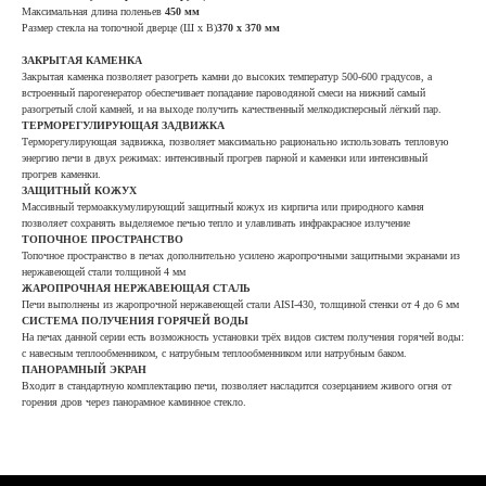
Максимальная длина поленьев
450 мм
Размер стекла на топочной дверце (Ш х В)
370 х 370 мм
ЗАКРЫТАЯ КАМЕНКА
Закрытая каменка позволяет разогреть камни до высоких температур 500-600 градусов, а
встроенный парогенератор обеспечивает попадание пароводяной смеси на нижний самый
разогретый слой камней, и на выходе получить качественный мелкодисперсный лёгкий пар.
ТЕРМОРЕГУЛИРУЮЩАЯ ЗАДВИЖКА
Терморегулирующая задвижка, позволяет максимально рационально использовать тепловую
энергию печи в двух режимах: интенсивный прогрев парной и каменки или интенсивный
прогрев каменки.
ЗАЩИТНЫЙ КОЖУХ
Массивный термоаккумулирующий защитный кожух из кирпича или природного камня
позволяет сохранять выделяемое печью тепло и улавливать инфракрасное излучение
ТОПОЧНОЕ ПРОСТРАНСТВО
Топочное пространство в печах дополнительно усилено жаропрочными защитными экранами из
нержавеющей стали толщиной 4 мм
ЖАРОПРОЧНАЯ НЕРЖАВЕЮЩАЯ СТАЛЬ
Печи выполнены из жаропрочной нержавеющей стали AISI-430, толщиной стенки от 4 до 6 мм
СИСТЕМА ПОЛУЧЕНИЯ ГОРЯЧЕЙ ВОДЫ
На печах данной серии есть возможность установки трёх видов систем получения горячей воды:
с навесным теплообменником, с натрубным теплообменником или натрубным баком.
ПАНОРАМНЫЙ ЭКРАН
Входит в стандартную комплектацию печи, позволяет насладится созерцанием живого огня от
горения дров через панорамное каминное стекло.