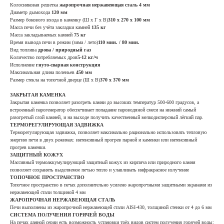
Колосниковая решетка
жаропрочная нержавеющая сталь 4 мм
Диаметр дымохода
120 мм
Размер бокового входа в каменку (Ш х Г х В)
310 х 270 х 100 мм
Масса печи без учёта закладки камней
135 кг
Масса закладываемых камней
75 кг
Время вывода печи в режим (зима / лето)
110 мин. / 80 мин.
Вид топлива
дрова / природный газ
Количество потребляемых дров
5-12 кг/ч
Исполнение
гнуто-сварная конструкция
Максимальная длина поленьев
450 мм
Размер стекла на топочной дверце (Ш х В)
370 х 370 мм
ЗАКРЫТАЯ КАМЕНКА
Закрытая каменка позволяет разогреть камни до высоких температур 500-600 градусов, а
встроенный парогенератор обеспечивает попадание пароводяной смеси на нижний самый
разогретый слой камней, и на выходе получить качественный мелкодисперсный лёгкий пар.
ТЕРМОРЕГУЛИРУЮЩАЯ ЗАДВИЖКА
Терморегулирующая задвижка, позволяет максимально рационально использовать тепловую
энергию печи в двух режимах: интенсивный прогрев парной и каменки или интенсивный
прогрев каменки.
ЗАЩИТНЫЙ КОЖУХ
Массивный термоаккумулирующий защитный кожух из кирпича или природного камня
позволяет сохранять выделяемое печью тепло и улавливать инфракрасное излучение
ТОПОЧНОЕ ПРОСТРАНСТВО
Топочное пространство в печах дополнительно усилено жаропрочными защитными экранами из
нержавеющей стали толщиной 4 мм
ЖАРОПРОЧНАЯ НЕРЖАВЕЮЩАЯ СТАЛЬ
Печи выполнены из жаропрочной нержавеющей стали AISI-430, толщиной стенки от 4 до 6 мм
СИСТЕМА ПОЛУЧЕНИЯ ГОРЯЧЕЙ ВОДЫ
На печах данной серии есть возможность установки трёх видов систем получения горячей воды: