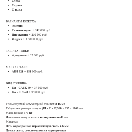
Слева
Справа
С тыла
ВАРИАНТЫ КОЖУХА
Змеевик
Талькохлорит
+ 242 000 руб.
Пироксени
т + 210 500 руб.
Жадеит
+ 1 500 000 руб.
ЗАЩИТА ТОПКИ
Футеровка
+ 12 900 руб.
МАРКА СТАЛИ
AISI 321
+ 151 000 руб.
ВИД ТОПЛИВА
Газ - САБК-40
+ 37 500 руб.
Газ - ГГУ-40
+ 99 000 руб.
Рекомендуемый объем парной min-max
8-16 м3
Габаритные размеры кожуха (Ш х Г х В)
560 х 835 х 1060 мм
Масса кожуха
375 кг
Исполнение кожуха
плита полированная 40 мм
Материал
Печь
жаропрочная нержавеющая сталь 4-6 мм
Дверка
сталь, стеклокерамика жаропрочная