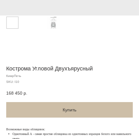
Кострома Угловой Двухъярусный
КимрПечь
SKU:
I10
168 450
р.
Купить
Возможные виды облицовок:
Однотонный А - самая простая облицовка из однотонных изразцов белого или ванильного
цвета.