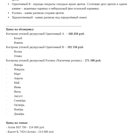
Однотонный В - изразцы покрыты глазурью ярких цветов. Сочетание двух цветов в одном
камине – акцентные карнизы и нейтральный фон остальной керамики.
Роспись - камин расписан узорами цветов.
Художественный - камин расписан под определённый сюжет.
___________________________________________________
Цены на облицовку:
Кострома угловой двуярусный Однотонный А –
168 450 руб.
· Белый
· Ваниль
Кострома угловой двуярусный Однотонный B –
192 550 руб.
· Волна
· Олива
Кострома угловой двуярусный Роспись (Частичная роспись) –
271 100 руб.
· Январь
· Февраль
· Март
· Апрель
· Май
· Июнь
· Июль
· Август
· Сентябрь
· Октябрь
· Ноябрь
· Декабрь
Цены на топки:
- Астов МЛ 700 - 154 000 руб.
- Кассет К 7454 (Астов) - 214 000 руб.