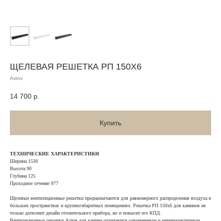
ЩЕЛЕВАЯ РЕШЕТКА РП 150Х6
Astov
14 700
р.
Купить
ТЕХНИЧЕСКИЕ ХАРАКТЕРИСТИКИ
Ширина 1530
Высота 90
Глубина 125
Проходное сечение 977
Щелевые вентиляционные решетки предназначаются для равномерного распределения воздуха в
больших пространствах и крупногабаритных помещениях. Решетка РП 150х6 для каминов не
только дополнит дизайн отопительного прибора, но и повысит его КПД.
Вентиляционные решетки Астов для камина отличаются современным и минималистичным