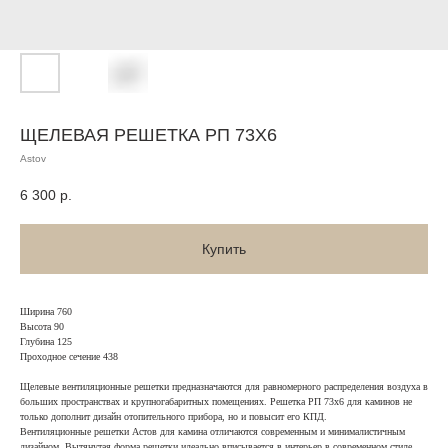
ЩЕЛЕВАЯ РЕШЕТКА РП 73Х6
Astov
6 300
р.
Купить
Ширина 760
Высота 90
Глубина 125
Проходное сечение 438
Щелевые вентиляционные решетки предназначаются для равномерного распределения воздуха в
больших пространствах и крупногабаритных помещениях. Решетка РП 73х6 для каминов не
только дополнит дизайн отопительного прибора, но и повысит его КПД.
Вентиляционные решетки Астов для камина отличаются современным и минималистичным
дизайном. Вытянутая форма решетки идеально вписывается в интерьер в современном стиле.